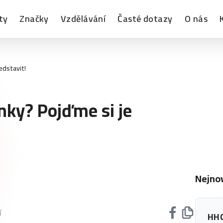
ty
Značky
Vzdělávání
Časté dotazy
O nás
edstavit!
nky? Pojďme si je
Nejnov
í
HHC