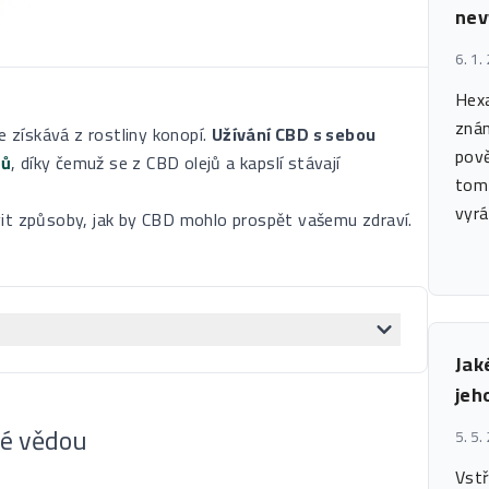
nev
6. 1.
Hexa
znám
e získává z rostliny konopí.
Užívání CBD s sebou
pově
tů
, díky čemuž se z CBD olejů a kapslí stávají
tomt
vyrá
vit způsoby, jak by CBD mohlo prospět vašemu zdraví.
Jak
jeh
né vědou
5. 5.
Vstř