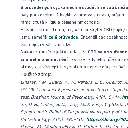
V provedených výzkumech a studiích se totiž nežád
byly pouze mírné. Obvykle zahrnovaly únavu, průjem
rámci chutě k jídlu a tělesné hmotnosti.
Hlavní cestou k tomu, aby vám poskytly CBD kapky úč
jsme zaměřili
celý průvodce
. Snadněji tak dosáhnete
vás objeví vedlejší účinky.
Nakonec musíme ještě dodat, že
CBD se v současno
známého onemocnění
. Jestliže tedy jeho užívání 
stravy a u vážnějších symptomů nepodceňujte návště
Použité zdroje:
Linares, I. M., Zuardi, A. W., Pereira, L. C., Queiroz, 
(2019). Cannabidiol presents an inverted U-shaped d
test. Brazilian Journal of Psychiatry, 41(1), 9–14.
ht
Xu, D. H., Cullen, B. D., Tang, M., & Fang, Y. (2020). 
Symptomatic Relief of Peripheral Neuropathy of the
Biotechnology, 21(5), 390–402.
https://doi.org/
Rajesh, M., Mukhopadhyay, P., Bátkai, S., Haskó, G., Li