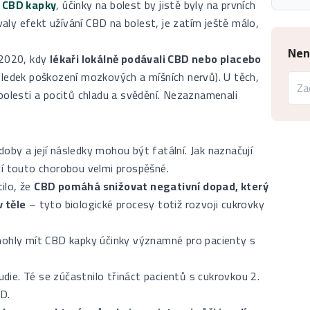
í
CBD kapky
, účinky na bolest by jistě byly na prvních
valy efekt užívání CBD na bolest, je zatím ještě málo,
Nen
 2020, kdy
lékaři lokálně podávali CBD nebo placebo
sledek poškození mozkových a míšních nervů). U těch,
bolesti a pocitů chladu a svědění. Nezaznamenali
by a její následky mohou být fatální. Jak naznačují
cí touto chorobou velmi prospěšné.
tilo, že
CBD pomáhá snižovat negativní dopad, který
v těle
– tyto biologické procesy totiž rozvoji cukrovky
 mohly mít CBD kapky účinky významné pro pacienty s
udie. Té se zúčastnilo třináct pacientů s cukrovkou 2.
BD.