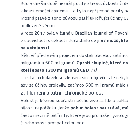
Kdo v dnešní době nezažil pocity stresu, úzkosti či 
jakousi emoční epidemii – a tyto nepříjemné pocity n
Možná právě z toho důvodu patří uklidňující účinky C
podložené vědou.
V roce 2017 byla v žurnálu Brazilian Journal of Psyc
v souvislosti s úzkostí. Zúčastnilo se jí
57 mužů, kte
na veřejnosti
.
Někteří před svým projevem dostali placebo, zatímc
miligramů a 600 miligramů.
Oproti skupině, která dos
kteří dostali 300 miligramů CBD
.
(1)
U ostatních dávek se zlepšení sice objevilo, ale neb
aby se účinky projevily, zatímco 600 miligramů mělo až
2. Tlumení akutní i chronické bolesti
Bolest je běžnou součástí našeho života. Jde o zákla
něco v nepořádku. Jenže
pokud bolest neustává, mů
často mezi ně patří i ty, které jsou pro naše fyziolo
či schopnost prospat celou noc.