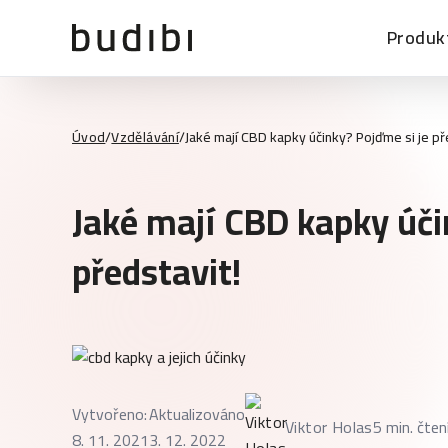
Produk
Úvod
/
Vzdělávání
/
Jaké mají CBD kapky účinky? Pojďme si je př
Jaké mají CBD kapky úči
představit!
Vytvořeno:
Aktualizováno
Viktor Holas
5 min. čten
8. 11. 2021
3. 12. 2022