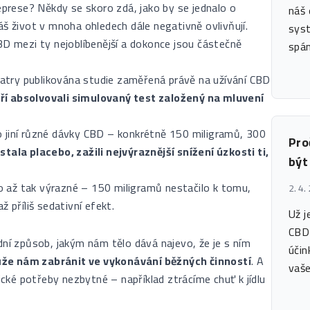
deprese? Někdy se skoro zdá, jako by se jednalo o
náš 
áš život v mnoha ohledech dále negativně ovlivňují.
syst
BD mezi ty nejoblíbenější a dokonce jsou částečně
spán
hiatry publikována studie zaměřená právě na užívání CBD
ří absolvovali simulovaný test založený na mluvení
o jiní různé dávky CBD – konkrétně 150 miligramů, 300
Pro
tala placebo, zažili nejvýraznější snížení úzkosti ti,
být
ylo až tak výrazné – 150 miligramů nestačilo k tomu,
2. 4.
 příliš sedativní efekt.
Už j
CBD 
dní způsob, jakým nám tělo dává najevo, že je s ním
účin
že nám zabránit ve vykonávání běžných činností
. A
vaše
gické potřeby nezbytné – například ztrácíme chuť k jídlu