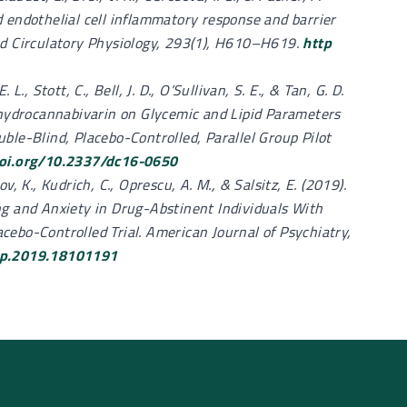
 endothelial cell inflammatory response and barrier
nd Circulatory Physiology, 293(1), H610–H619.
http
 L., Stott, C., Bell, J. D., O’Sullivan, S. E., & Tan, G. D.
ahydrocannabivarin on Glycemic and Lipid Parameters
ble-Blind, Placebo-Controlled, Parallel Group Pilot
doi.org/10.2337/dc16-0650
ov, K., Kudrich, C., Oprescu, A. M., & Salsitz, E. (2019).
ng and Anxiety in Drug-Abstinent Individuals With
ebo-Controlled Trial. American Journal of Psychiatry,
ajp.2019.18101191