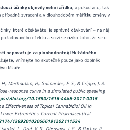
oucí účinky objevily velmi zřídka
, a pokud ano, tak
 a případné zvracení a v dlouhodobém měřítku změny v
inky, které očekáváte, je správné dávkování – na něj
 požadovaného efektu a sníží se riziko toho, že se u
sti nepovažuje za plnohodnotný lék žádného
zvažujete, vnímejte ho skutečně pouze jako doplněk
vu lékaře.
R. H., Mechoulam, R., Guimarães, F. S., & Crippa, J. A.
ose-response curve in a simulated public speaking
tps://doi.org/10.1590/1516-4446-2017-0015
The Effectiveness of Topical Cannabidiol Oil in
 Lower Extremities. Current Pharmaceutical
10.2174/1389201020666191202111534
audet, L., Drel, V. R., Obrosova, I. G., & Pacher, P.