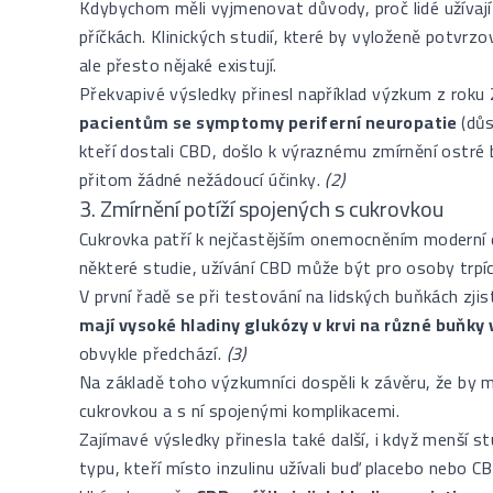
Kdybychom měli vyjmenovat důvody, proč lidé užívaj
příčkách. Klinických studií, které by vyloženě potvrzo
ale přesto nějaké existují.
Překvapivé výsledky přinesl například výzkum z roku
pacientům se symptomy periferní neuropatie
(dů
kteří dostali CBD, došlo k výraznému zmírnění ostré 
přitom žádné nežádoucí účinky.
(2)
3. Zmírnění potíží spojených s cukrovkou
Cukrovka patří k nejčastějším onemocněním moderní do
některé studie, užívání CBD může být pro osoby trpí
V první řadě se při testování na lidských buňkách zjis
mají vysoké hladiny glukózy v krvi na různé buňky 
obvykle předchází.
(3)
Na základě toho výzkumníci dospěli k závěru, že by
cukrovkou a s ní spojenými komplikacemi.
Zajímavé výsledky přinesla také další, i když menší st
typu, kteří místo inzulinu užívali buď placebo nebo C