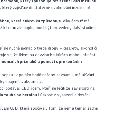
 – hormonu, který způsobuje rezistenci vůči inzulínu
.
, který zajišťuje dostatečné uvolňování inzulinu při
áhou, která cukrovku způsobuje
, díky čemuž má
ž k tomu ale dojde, musí být provedeny další studie s
 se nutně jednat o tvrdé drogy – cigarety, alkohol či
zuje se, že lidem na odvykacích kůrách mohou přinést
stinenčních příznaků a pomoci s překonáním
i popsali v prvním bodě našeho seznamu, má užívání
ky spojené s abstinencí.
ci podávali CBD lidem, kteří se léčili ze závislosti na
ila touha po heroinu
i úzkost z vysazení a dosáhli
žívání CBD, která spočívá v tom, že nemá téměř žádné