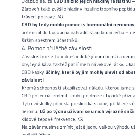
Ukázalo se, že
CBD snížilo jejich hladiny resistinu
Zároveň také zvýšilo hladiny inzulinotropního peptidu
trávení potravy.
(4)
CBD by tedy mohlo pomoci s hormonální nerovnov
potenciál do budoucna nahradit standardní léčbu – ne
širším spektrem účastníků.
4. Pomoc při léčbě závislosti
Závislostmi se to v dnešní době jenom hemží a nemusí
obyčejná káva taktéž patří mezi návykové látky. Uka
CBD kapky
účinky, které by jim mohly ulevit od ab
závislosti
.
Kromě schopnosti stabilizovat náladu, kterou jsme s
CBD potenciál zmírnit touhu po droze i fyzické přízna
Tyto výsledky přinesla preklinická studie, při které věd
heroinu.
Už po týdnu užívání se u nich výrazně sníž
klidové tepové frekvence.
(5)
Na závěr musíme zmínit ještě jednu velkou výhodu u
vedlejší účinky.