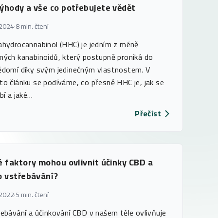
ýhody a vše co potřebujete vědět
 2024
·
8 min. čtení
hydrocannabinol (HHC) je jedním z méně
ých kanabinoidů, který postupně proniká do
domí díky svým jedinečným vlastnostem. V
o článku se podíváme, co přesně HHC je, jak se
bí a jaké…
Přečíst
é faktory mohou ovlivnit účinky CBD a
o vstřebávání?
 2022
·
5 min. čtení
ebávání a účinkování CBD v našem těle ovlivňuje