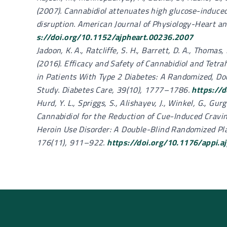
(2007). Cannabidiol attenuates high glucose-induced
disruption. American Journal of Physiology-Heart a
s://doi.org/10.1152/ajpheart.00236.2007
Jadoon, K. A., Ratcliffe, S. H., Barrett, D. A., Thomas, E.
(2016). Efficacy and Safety of Cannabidiol and Tetr
in Patients With Type 2 Diabetes: A Randomized, Dou
Study. Diabetes Care, 39(10), 1777–1786.
https://
Hurd, Y. L., Spriggs, S., Alishayev, J., Winkel, G., Gurg
Cannabidiol for the Reduction of Cue-Induced Cravi
Heroin Use Disorder: A Double-Blind Randomized Plac
176(11), 911–922.
https://doi.org/10.1176/appi.