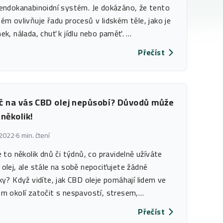
endokanabinoidní systém. Je dokázáno, že tento
ém ovlivňuje řadu procesů v lidském těle, jako je
ek, nálada, chuť k jídlu nebo paměť. …
Přečíst
č na vás CBD olej nepůsobí? Důvodů může
 několik!
 2022
·
6 min. čtení
e to několik dnů či týdnů, co pravidelně užíváte
olej, ale stále na sobě nepociťujete žádné
ky? Když vidíte, jak CBD oleje pomáhají lidem ve
m okolí zatočit s nespavostí, stresem,…
Přečíst