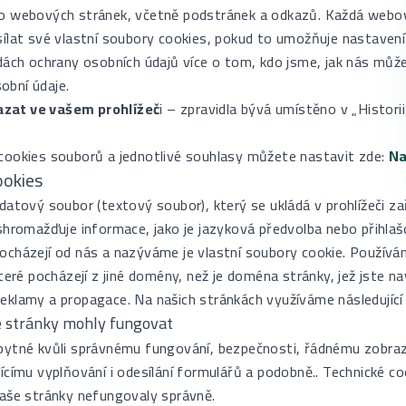
to webových stránek, včetně podstránek a odkazů. Každá webo
ílat své vlastní soubory cookies, pokud to umožňuje nastavení
adách ochrany osobních údajů více o tom, kdo jsme, jak nás můž
obní údaje.
zat ve vašem prohlížeč
i – zpravidla bývá umístěno v „Histori
cookies souborů a jednotlivé souhlasy můžete nastavit zde:
Na
okies
datový soubor (textový soubor), který se ukládá v prohlížeči za
shromažďuje informace, jako je jazyková předvolba nebo přihlašo
ocházejí od nás a nazýváme je vlastní soubory cookie. Použív
teré pocházejí z jiné domény, než je doména stránky, jež jste navš
eklamy a propagace. Na našich stránkách využíváme následující
e stránky mohly fungovat
bytné kvůli správnému fungování, bezpečnosti, řádnému zobraz
ícímu vyplňování i odesílání formulářů a podobně.. Technické c
naše stránky nefungovaly správně.