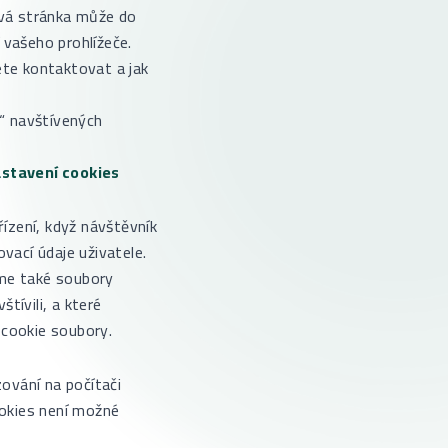
vá stránka může do
 vašeho prohlížeče.
ete kontaktovat a jak
i“ navštívených
stavení cookies
řízení, když návštěvník
vací údaje uživatele.
áme také soubory
tívili, a které
 cookie soubory.
ování na počítači
ookies není možné