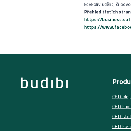
kdykoliv udělit, či odvo
Přehled třetích stran
https://business.sa
https://www.facebo
Produ
CBD olej
CBD kaps
CBD slad
CBD kos