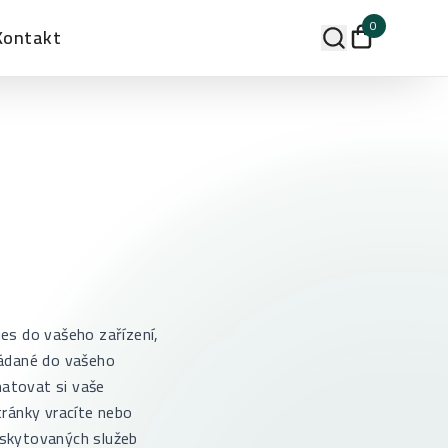
0
Kontakt
es do vašeho zařízení,
ládané do vašeho
matovat si vaše
tránky vracíte nebo
oskytovaných služeb