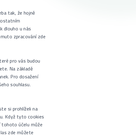
eba tak, že hojně
 ostatním
jak dlouho u nás
tomuto zpracování zde
teré pro vás budou
ete. Na základě
ánek. Pro dosažení
šeho souhlasu.
 si prohlíželi na
mu. Když tyto cookies
ní tohoto účelu může
hlas zde můžete