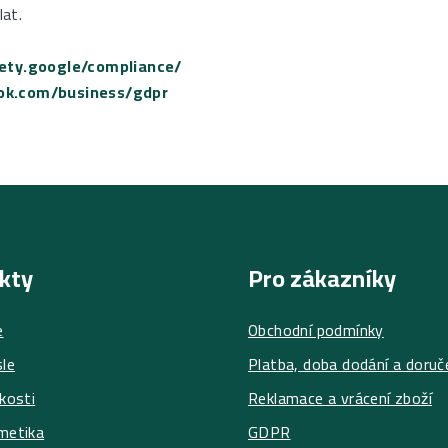
lat.
fety.google/compliance/
ok.com/business/gdpr
kty
Pro zákazníky
e
Obchodní podmínky
le
Platba, doba dodání a doruč
kosti
Reklamace a vrácení zboží
metika
GDPR