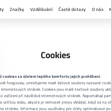
ty
Značky
Vzdělávání
Časté dotazy
O nás
Cookies
í cookies za účelem lepšího komfortu jejich prohlížení.
vně fungovaly, umisťujeme malé datové soubory nazvané cooki
na internetových stránek. Cookies jsou malé textové soubory uk
ho zařízení při návštěvě internetových stránek. Napomáhají pa
po určitou dobu, abyste je nemuseli znovu vkládat, když se na s
 na stránku. Informace jsou využívány pro účely optimalizace p