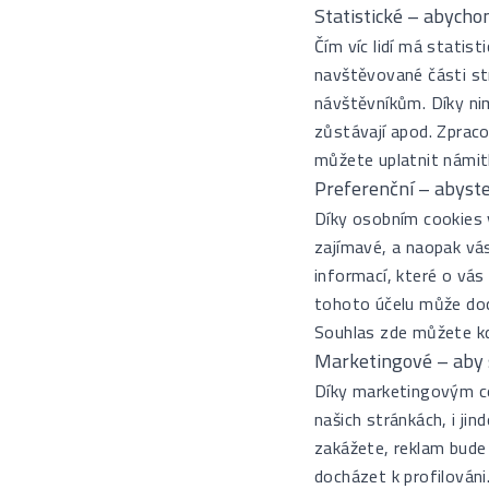
Statistické – abychom
Čím víc lidí má statis
navštěvované části st
návštěvníkům. Díky nim 
zůstávají apod. Zprac
můžete uplatnit námitk
Preferenční – abyste 
Díky osobním cookies 
zajímavé, a naopak vá
informací, které o vá
tohoto účelu může doc
Souhlas zde můžete kdy
Marketingové – aby 
Díky marketingovým co
našich stránkách, i ji
zakážete, reklam bude 
docházet k profilován