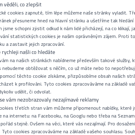
 věděli, co zlepšit
tické cookies zapnuté, tím lépe můžeme naše stránky vyladit. Tř
ránek přesuneme hned na hlavní stránku a ušetříme tak hledání
jsme schopni zjistit odkud k nám lidé přicházejí, na co klikají, 
ování statistických cookies je našim oprávněným zájem. Proti 
u a zastavit jejich zpracování.
rychleji našli co hledáte
vám na našich stránkách nabídneme především takové služby, k
s nebudeme obtěžovat s něčím, co už máte nebo to nepotřebuj
s pomocí těchto cookie získáme, přizpůsobíme obsah našich str
házet k profilováni. Tyto cookies zpracováváme na základě va
koliv udělit, či odvolat.
se vám nezobrazovaly nezajímavé reklamy
okies třetích stran vám můžeme připomenout nabídky, které jste
nde na internetu: na Facebooku, na Googlu nebo třeba na Sezna
pořád stejně. Ovšem na věci, které vás nezajímají. Pro dosaže
i. Tyto cookies zpracováváme na základě vašeho souhlasu. Sou