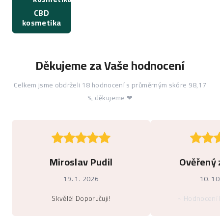
CBD
kosmetika
Děkujeme za Vaše hodnocení
Celkem jsme obdrželi 18 hodnocení s průměrným skóre 98,17
%, děkujeme ❤
Miroslav Pudil
Ověřený 
19. 1. 2026
10. 10
Skvělé! Doporučuji!
~ Hodnocení 