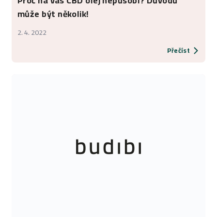
Proč na vás CBD olej nepůsobí? Důvodů
může být několik!
2. 4. 2022
Přečíst