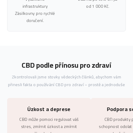
infrastruktury
od 1 000 Kč.
Zásilkovny pro rychlé
doručení.
CBD podle přínosu pro zdraví
Zkontrolovali jsme stovky vědeckých článků, abychom vám
přinesli fakta o používání CBD pro zdraví – prostě a jednoduše
Úzkost a deprese
Podpora s
CBD může pomoci regulovat váš
CBD produkty p
stres, zmírnit úzkost a zmírnit
schopnost odolat