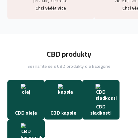
příznaky deprese.
zlepšují so
Chci vědět více
Chci vě
CBD produkty
Seznamte se s CBD produkty dle kategorie
CBD
CBD oleje
CBD kapsle
sladkosti