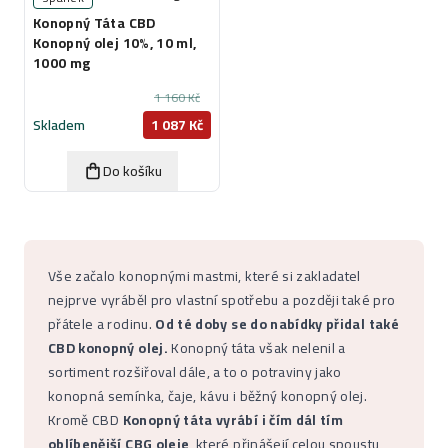
Konopný Táta CBD
Konopný olej 10%, 10 ml,
1000 mg
1 160 Kč
Skladem
1 087 Kč
Do košíku
Vše začalo konopnými mastmi, které si zakladatel
nejprve vyráběl pro vlastní spotřebu a později také pro
přátele a rodinu.
Od té doby se do nabídky přidal také
CBD konopný olej.
Konopný táta však nelenil a
sortiment rozšiřoval dále, a to o potraviny jako
konopná semínka, čaje, kávu i běžný konopný olej.
Kromě CBD
Konopný táta vyrábí i čím dál tím
oblíbenější CBG oleje
, které přinášejí celou spoustu