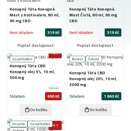
Konopný Táta Konopná
Konopný Táta Konopná
Mast s Kostivalem, 80 ml,
Mast Čistá, 80 ml, 90 mg
90 mg CBD
CBD
Není skladem
319 Kč
Není skladem
319 Kč
Poptat dostupnost
Poptat dostupnost
-4 %
Soustředění
Bolest
Úzkost
Konopný Táta CBD
Konopný olej 5%, 10 ml,
Konopný Táta CBD
500 mg
Konopný olej 20%, 10 ml,
2000 mg
720 Kč
Skladem
690 Kč
Skladem
1 860 Kč
Do košíku
Do košíku
Imunita
Soustředění
-6 %
Spánek