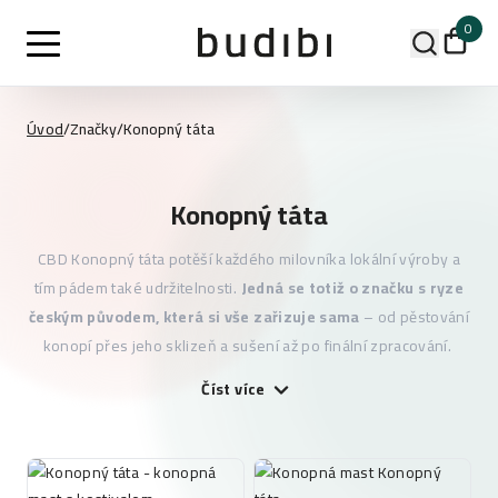
0
Úvod
/
Značky
/
Konopný táta
Konopný táta
CBD Konopný táta potěší každého milovníka lokální výroby a
tím pádem také udržitelnosti.
Jedná se totiž o značku s ryze
českým původem, která si vše zařizuje sama
– od pěstování
konopí přes jeho sklizeň a sušení až po finální zpracování.
Číst více