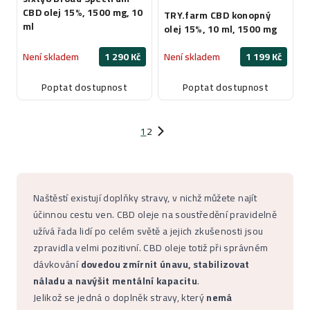
CBD olej 15%, 1500 mg, 10
TRY.farm CBD konopný
ml
olej 15%, 10 ml, 1500 mg
Není skladem
1 290 Kč
Není skladem
1 199 Kč
Poptat dostupnost
Poptat dostupnost
1
2
Naštěstí existují doplňky stravy, v nichž můžete najít
účinnou cestu ven. CBD oleje na soustředění pravidelně
užívá řada lidí po celém světě a jejich zkušenosti jsou
zpravidla velmi pozitivní. CBD oleje totiž při správném
dávkování
dovedou zmírnit únavu, stabilizovat
náladu a navýšit mentální kapacitu
.
Jelikož se jedná o doplněk stravy, který
nemá