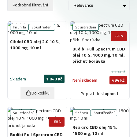
Podrobné filtrování
Relevance
Imunita
Soustředění
Soustředění
-58 %
Cibdol CBD olej 2.0 10 %,
1000 mg, 10 ml
Budibi Full Spectrum CBD
olej 10 %, 1000 mg, 10 ml,
příchuť borůvka
1 190 Kč
Skladem
1 040 Kč
Není skladem
494 Kč
Do košíku
Poptat dostupnost
Soustředění
Spánek
Soustředění
-58 %
Reakiro CBD olej 15%,
1500 mg, 10 ml
Budibi Full Spectrum CBD