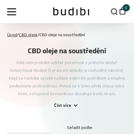
0
Úvod
/
CBD oleje
/
CBD oleje na soustředění
CBD oleje na soustředění
Dělá vám problém udržet pozornost u jednoho úkolu?
Dokončovat studijní či pracovní aktivity je rozhodně náročné,
když se necháte vyrušit každým externím podnětem a snadno
podlehnete prokrastinaci. Pokud se k tomu přidá únava nebo
stres, schopnost koncentrace dosahuje bodu mrazu.
Číst více
Seřadit podle: