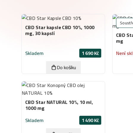
Soustř
CBD Star kapsle CBD 10%, 1000
mg, 30 kapslí
CBD Sta
mg
Skladem
1 690 Kč
Není sk
Do košíku
CBD Star NATURAL 10%, 10 ml,
1000 mg
Skladem
1 490 Kč