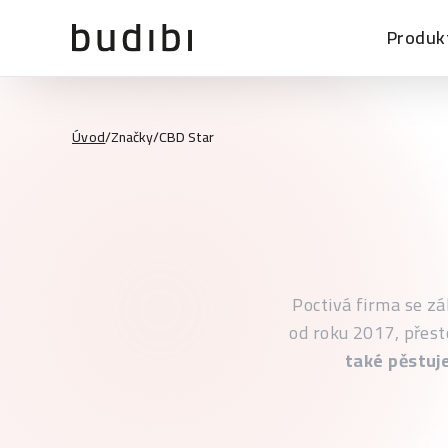
Produk
Úvod
/
Značky
/
CBD Star
Poctivá firma se z
od roku 2017, přes
také pěstuj