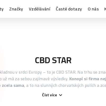
ty
Značky
Vzdělávání
Časté dotazy
O nás
CBD STAR
ákladnou v srdci Evropy – to je CBD STAR. Na trhu se zn
to už má za sebou zajímavé výsledky.
Konopí si firma ne
e zcela sama
, a to na slunných chorvatských polích a zc
Číst více