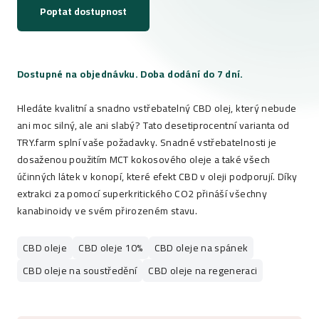
Poptat dostupnost
Dostupné na objednávku. Doba dodání do 7 dní.
Hledáte kvalitní a snadno vstřebatelný CBD olej, který nebude
ani moc silný, ale ani slabý? Tato desetiprocentní varianta od
TRY.farm splní vaše požadavky. Snadné vstřebatelnosti je
dosaženou použitím MCT kokosového oleje a také všech
účinných látek v konopí, které efekt CBD v oleji podporují. Díky
extrakci za pomocí superkritického CO2 přináší všechny
kanabinoidy ve svém přirozeném stavu.
CBD oleje
CBD oleje 10%
CBD oleje na spánek
CBD oleje na soustředění
CBD oleje na regeneraci