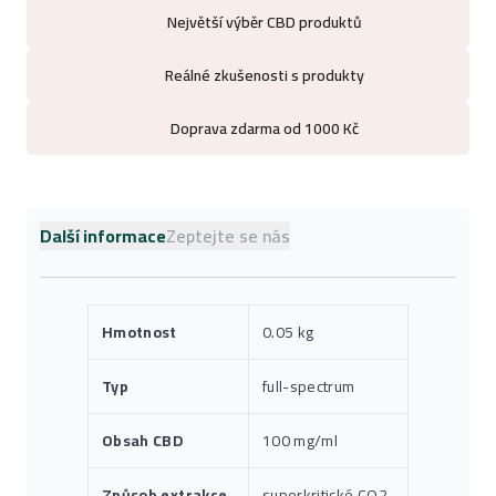
Největší výběr CBD produktů
Reálné zkušenosti s produkty
Doprava zdarma od 1000 Kč
Další informace
Zeptejte se nás
Hmotnost
0.05 kg
Typ
full-spectrum
Obsah CBD
100 mg/ml
Způsob extrakce
superkritické CO2