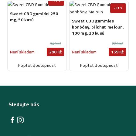
-15 %
-31 %
Sweet CBD gumídci 250
mg, 50 kusů
Sweet CBD gummies
bonbóny, příchuť meloun,
100 mg, 20 kusů
340 Kč
229 Kč
Není skladem
290 Kč
Není skladem
159 Kč
Poptat dostupnost
Poptat dostupnost
Sledujte nás